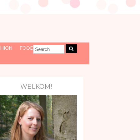
HION
FOOD
WELKOM!