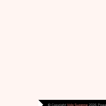
© Copyright
Volg Suzanne
2026. Pow