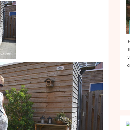
H
I
v
a