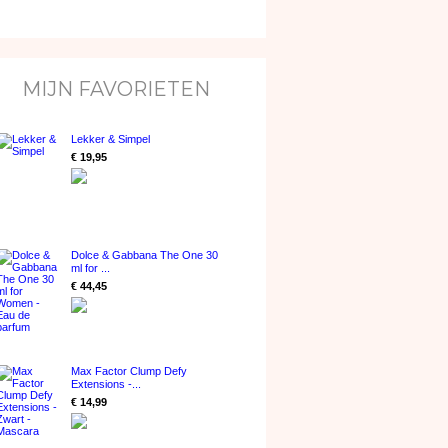
MIJN FAVORIETEN
Lekker & Simpel
€ 19,95
Dolce & Gabbana The One 30
ml for ...
€ 44,45
Max Factor Clump Defy
Extensions -...
€ 14,99