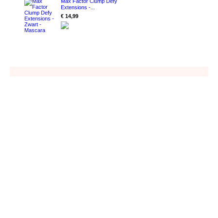
Max Factor Clump Defy
Extensions -...
€ 14,99