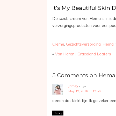
It’s My Beautiful Skin 
De scrub cream van Hema is in ieder
verzorgingsproducten voor een paa
Crème
,
Gezichtsverzorging
,
Hema
,
«
Van Haren | Graceland Loafers
5 Comments on Hema 
Jamey
says:
May 19, 2016 at 12:56
oeeeh dat klinkt fijn. Ik ga zeker ee
Reply