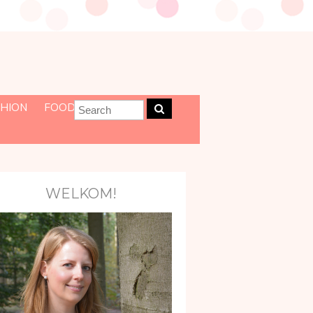
HION
FOOD
WELKOM!