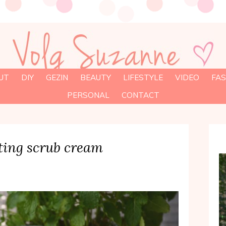
UT
DIY
GEZIN
BEAUTY
LIFESTYLE
VIDEO
FAS
PERSONAL
CONTACT
ing scrub cream