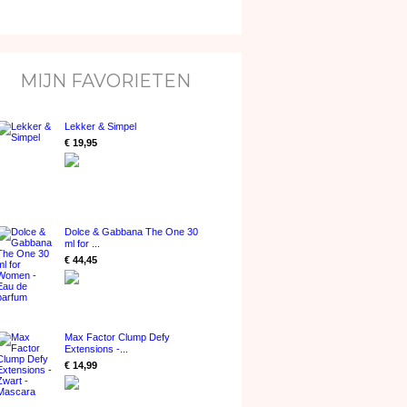
MIJN FAVORIETEN
Lekker & Simpel
€ 19,95
Dolce & Gabbana The One 30
ml for ...
€ 44,45
Max Factor Clump Defy
Extensions -...
€ 14,99