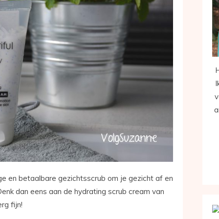
H
I
v
a
ge en betaalbare gezichtsscrub om je gezicht af en
Denk dan eens aan de hydrating scrub cream van
g fijn!