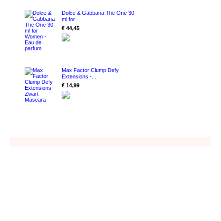
Dolce & Gabbana The One 30
ml for ...
€ 44,45
Max Factor Clump Defy
Extensions -...
€ 14,99