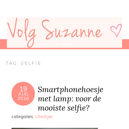
MENU
TAG:
SELFIE
Smartphonehoesje
19
AUG
met lamp: voor de
2016
mooiste selfie?
categories:
Lifestyle