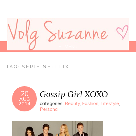
MENU
TAG:
SERIE NETFLIX
Gossip Girl XOXO
20
AUG
2014
categories:
Beauty
,
Fashion
,
Lifestyle
,
Personal