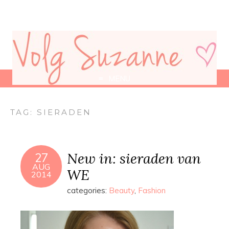
MENU
TAG:
SIERADEN
New in: sieraden van
27
AUG
WE
2014
categories:
Beauty
,
Fashion