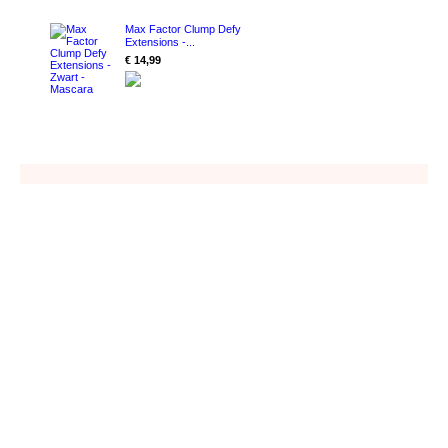
Max Factor Clump Defy
Extensions -...
€ 14,99