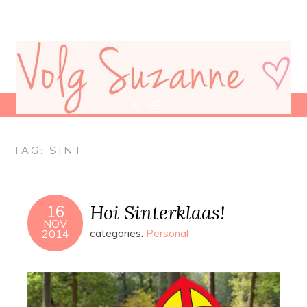
MENU
TAG:
SINT
Hoi Sinterklaas!
16
NOV
2014
categories:
Personal