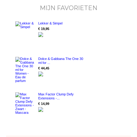
MIJN FAVORIETEN
Lekker & Simpel
€ 19,95
Dolce & Gabbana The One 30
ml for ...
€ 44,45
Max Factor Clump Defy
Extensions -...
€ 14,99