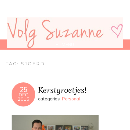
MENU
TAG:
SJOERD
Kerstgroetjes!
25
DEC
2015
categories:
Personal