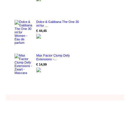
Dolce & Gabbana The One 30
ml for ...
€ 44,45
Max Factor Clump Defy
Extensions -...
€ 14,99