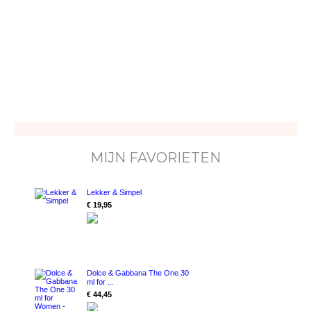
MIJN FAVORIETEN
Lekker & Simpel
€ 19,95
Dolce & Gabbana The One 30
ml for ...
€ 44,45