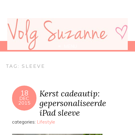
MENU
TAG:
SLEEVE
Kerst cadeautip:
18
DEC
gepersonaliseerde
2015
iPad sleeve
categories:
Lifestyle