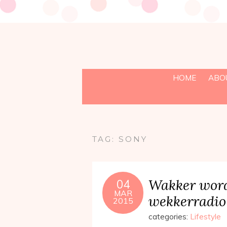
HOME
ABO
TAG:
SONY
Wakker wor
04
MAR
wekkerradio
2015
categories:
Lifestyle