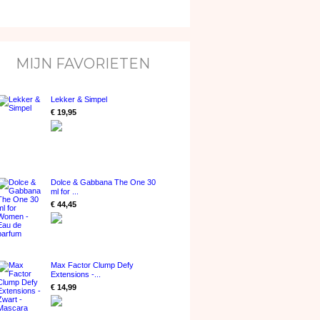
MIJN FAVORIETEN
Lekker & Simpel
€ 19,95
Dolce & Gabbana The One 30
ml for ...
€ 44,45
Max Factor Clump Defy
Extensions -...
€ 14,99