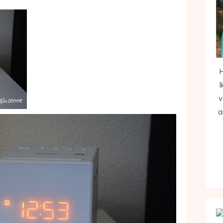
H
I
v
a