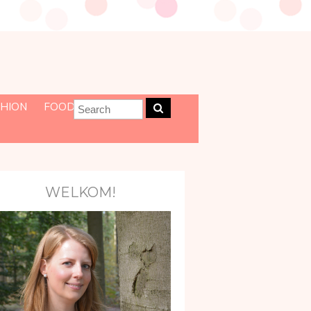
HION
FOOD
WELKOM!