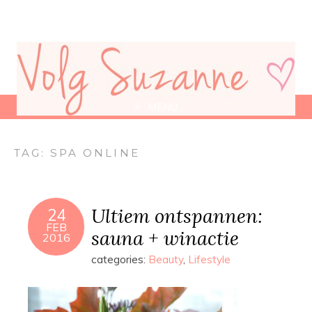
MENU
TAG:
SPA ONLINE
Ultiem ontspannen:
24
FEB
sauna + winactie
2016
categories:
Beauty
,
Lifestyle