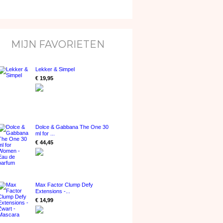
MIJN FAVORIETEN
Lekker & Simpel
€ 19,95
Dolce & Gabbana The One 30
ml for ...
€ 44,45
Max Factor Clump Defy
Extensions -...
€ 14,99