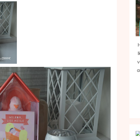
H
I
v
a