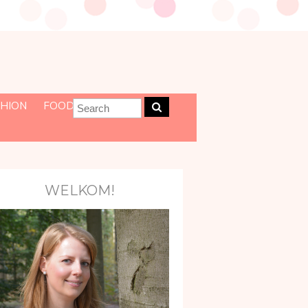
HION
FOOD
WELKOM!