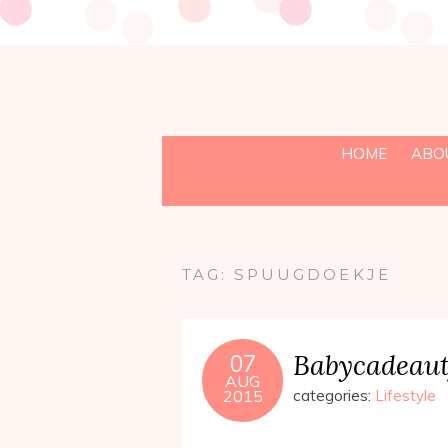
HOME
ABO
TAG:
SPUUGDOEKJE
Babycadeau
07
AUG
2015
categories:
Lifestyle