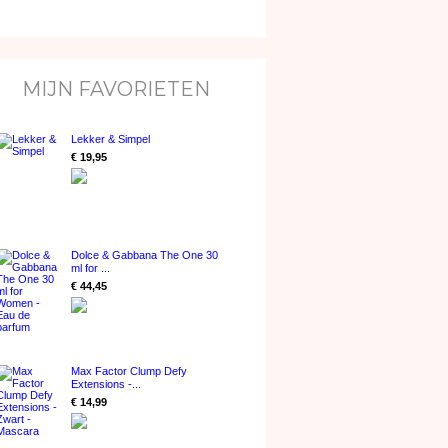
MIJN FAVORIETEN
Lekker & Simpel
€ 19,95
Dolce & Gabbana The One 30
ml for ...
€ 44,45
Max Factor Clump Defy
Extensions -...
€ 14,99