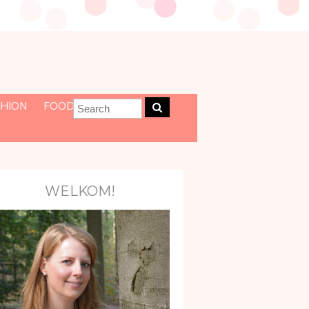
HION
FOOD
WELKOM!