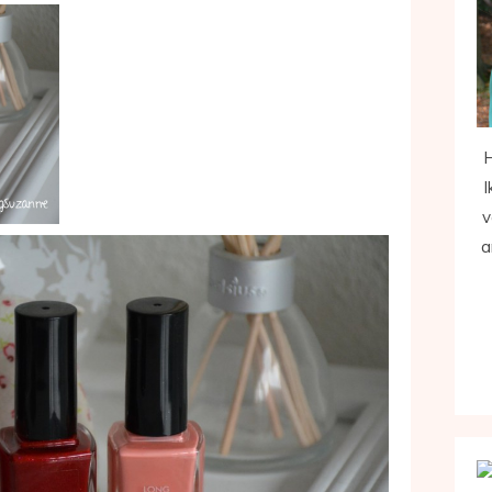
H
I
v
a