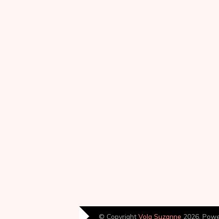
© Copyright
Volg Suzanne
2026. Pow