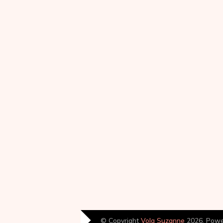
© Copyright
Volg Suzanne
2026. Pow