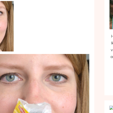
H
I
v
a