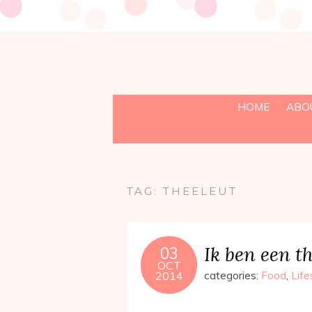
HOME
ABO
TAG:
THEELEUT
Ik ben een t
03
OCT
2014
categories:
Food
,
Life