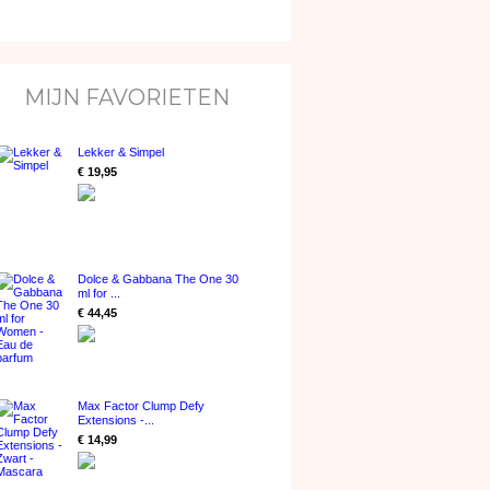
MIJN FAVORIETEN
Lekker & Simpel
€ 19,95
Dolce & Gabbana The One 30
ml for ...
€ 44,45
Max Factor Clump Defy
Extensions -...
€ 14,99