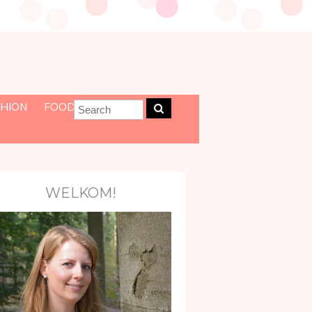
HION
FOOD
WELKOM!