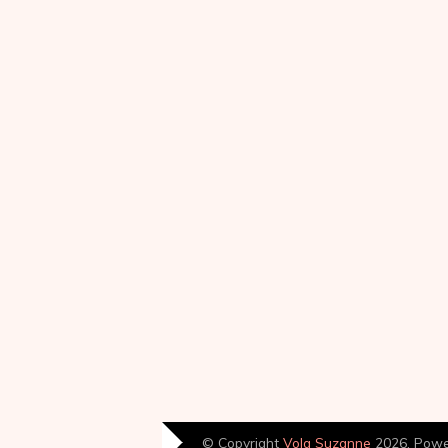
© Copyright
Volg Suzanne
2026. Pow