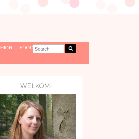
HION
FOOD
WELKOM!