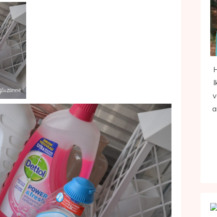
H
I
v
a