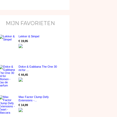
MIJN FAVORIETEN
Lekker & Simpel
€ 19,95
Dolce & Gabbana The One 30
ml for ...
€ 44,45
Max Factor Clump Defy
Extensions -...
€ 14,99