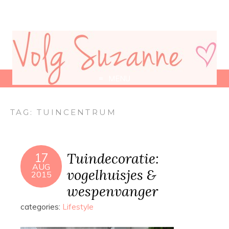
MENU
TAG:
TUINCENTRUM
Tuindecoratie:
17
AUG
vogelhuisjes &
2015
wespenvanger
categories:
Lifestyle