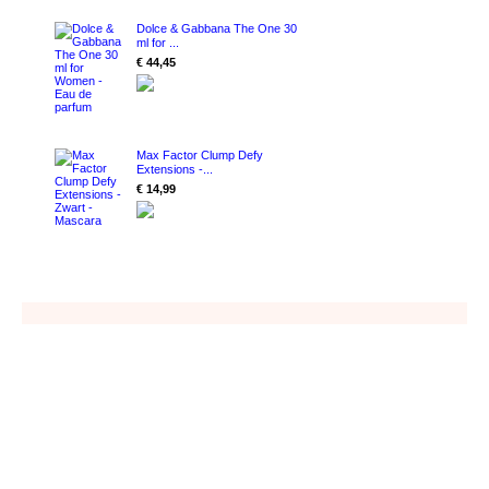
Dolce & Gabbana The One 30
ml for ...
€ 44,45
Max Factor Clump Defy
Extensions -...
€ 14,99