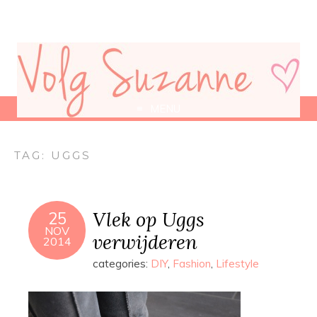
MENU
TAG:
UGGS
Vlek op Uggs
25
NOV
verwijderen
2014
categories:
DIY
,
Fashion
,
Lifestyle