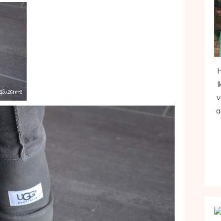
H
I
v
a