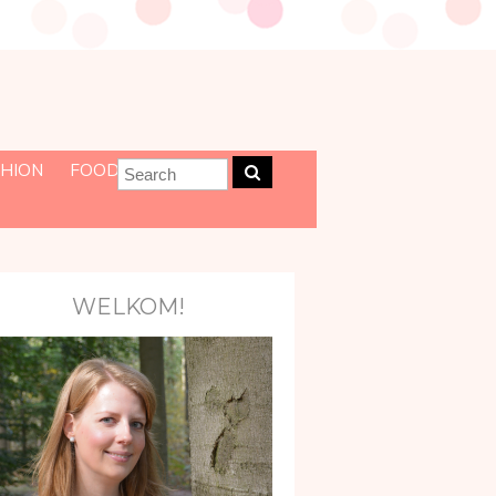
HION
FOOD
WELKOM!