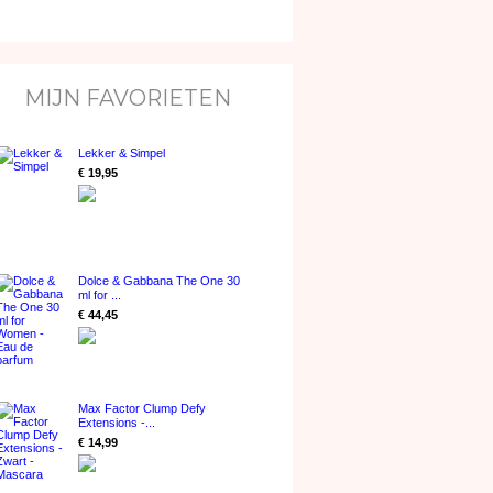
MIJN FAVORIETEN
Lekker & Simpel
€ 19,95
Dolce & Gabbana The One 30
ml for ...
€ 44,45
Max Factor Clump Defy
Extensions -...
€ 14,99