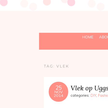
HOME
ABO
TAG:
VLEK
Vlek op Ugg
25
NOV
2014
categories:
DIY
,
Fashi