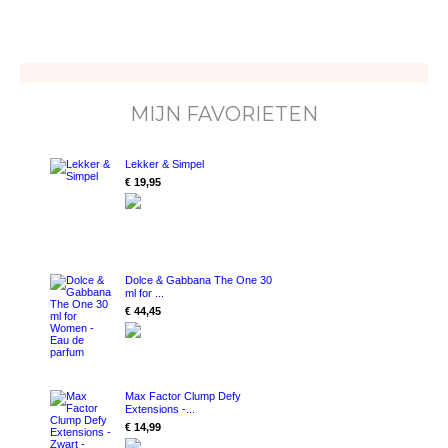
MIJN FAVORIETEN
Lekker & Simpel
€ 19,95
Dolce & Gabbana The One 30
ml for ...
€ 44,45
Max Factor Clump Defy
Extensions -...
€ 14,99