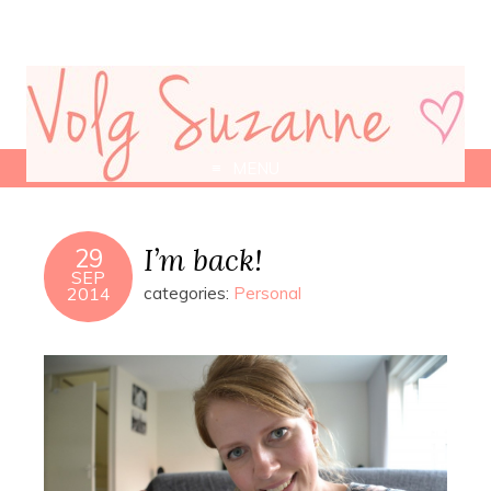
MENU
I’m back!
29
SEP
2014
categories:
Personal