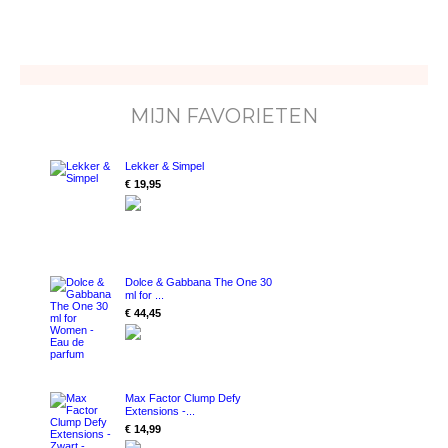
MIJN FAVORIETEN
Lekker & Simpel
€ 19,95
Dolce & Gabbana The One 30
ml for ...
€ 44,45
Max Factor Clump Defy
Extensions -...
€ 14,99