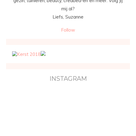
gezin, tuinieren, beauty, creabea-en en meer. Volg jij
mij al?
Liefs, Suzanne
Follow
INSTAGRAM