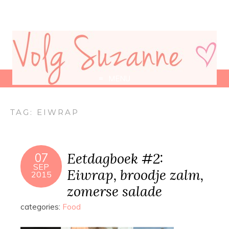
MENU
TAG:
EIWRAP
Eetdagboek #2:
07
SEP
Eiwrap, broodje zalm,
2015
zomerse salade
categories:
Food