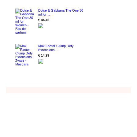
Dolce & Gabbana The One 30
ml for ...
€ 44,45
Max Factor Clump Defy
Extensions -...
€ 14,99