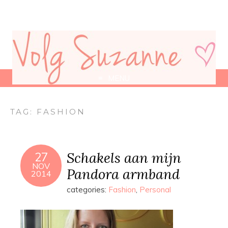
MENU
TAG:
FASHION
Schakels aan mijn
27
NOV
Pandora armband
2014
categories:
Fashion
,
Personal