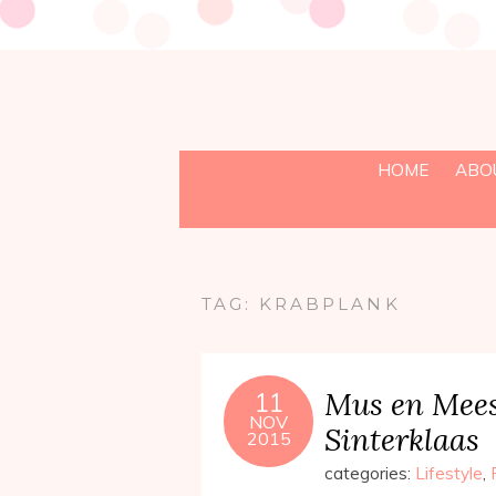
HOME
ABO
TAG:
KRABPLANK
Mus en Mees
11
NOV
Sinterklaas
2015
categories:
Lifestyle
,