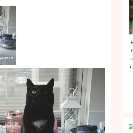
H
I
v
a