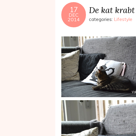
De kat krabt
17
DEC
2014
categories:
Lifestyle