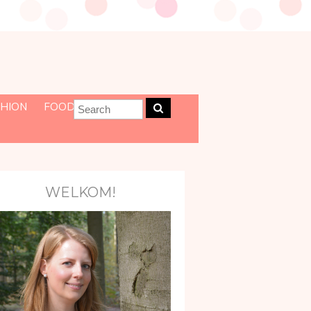
HION
FOOD
WELKOM!