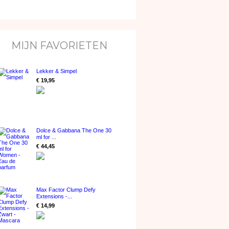
MIJN FAVORIETEN
Lekker & Simpel
€ 19,95
Dolce & Gabbana The One 30
ml for ...
€ 44,45
Max Factor Clump Defy
Extensions -...
€ 14,99