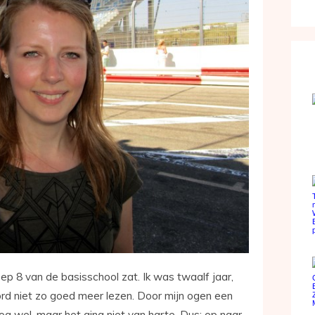
roep 8 van de basisschool zat. Ik was twaalf jaar,
bord niet zo goed meer lezen. Door mijn ogen een
og wel, maar het ging niet van harte. Dus: op naar