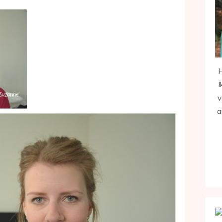
H
I
v
a