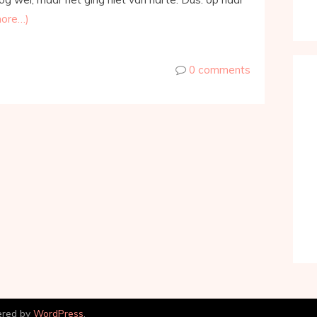
more…)
0 comments
ered by
WordPress
.