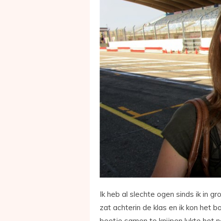
Ik heb al slechte ogen sinds ik in g
zat achterin de klas en ik kon het 
beetje samen te knijpen lukte het n