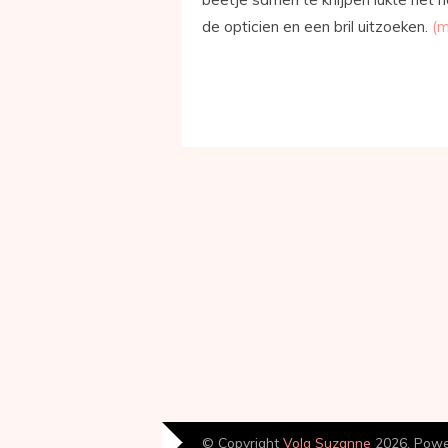
de opticien en een bril uitzoeken.
(
© Copyright
Volg Suzanne
2026. Pow