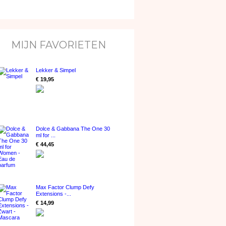
MIJN FAVORIETEN
Lekker & Simpel
€ 19,95
Dolce & Gabbana The One 30
ml for ...
€ 44,45
Max Factor Clump Defy
Extensions -...
€ 14,99