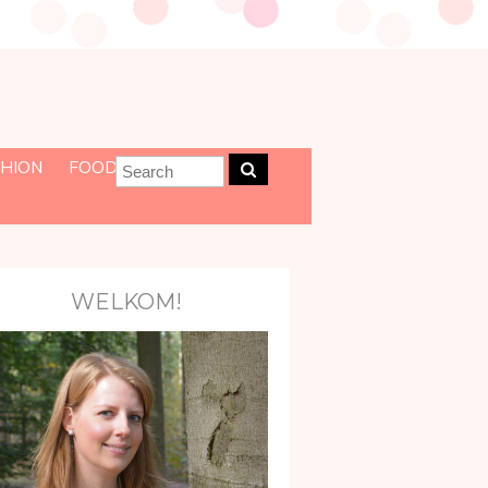
HION
FOOD
WELKOM!