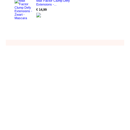
Max Factor Clump Defy
Extensions -...
€ 14,99