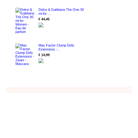
Dolce & Gabbana The One 30
ml for ...
€ 44,45
Max Factor Clump Defy
Extensions -...
€ 14,99