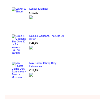
Lekker & Simpel
€ 19,95
Dolce & Gabbana The One 30
ml for ...
€ 44,45
Max Factor Clump Defy
Extensions -...
€ 14,99