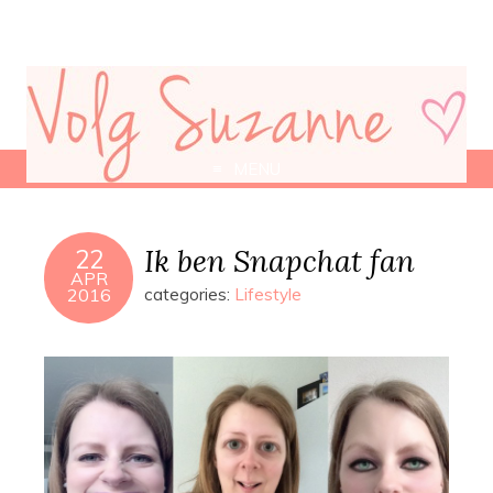
MENU
Ik ben Snapchat fan
22
APR
2016
categories:
Lifestyle