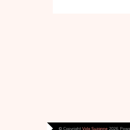
© Copyright
Volg Suzanne
2026. Pow