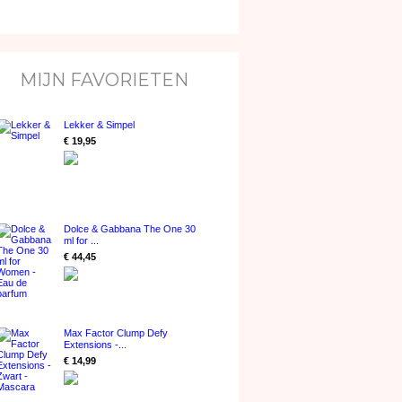
MIJN FAVORIETEN
Lekker & Simpel
€ 19,95
Dolce & Gabbana The One 30
ml for ...
€ 44,45
Max Factor Clump Defy
Extensions -...
€ 14,99