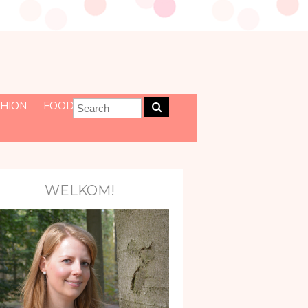
HION
FOOD
WELKOM!