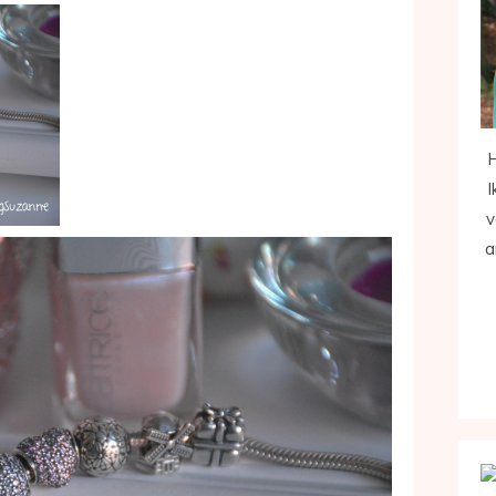
H
I
v
a