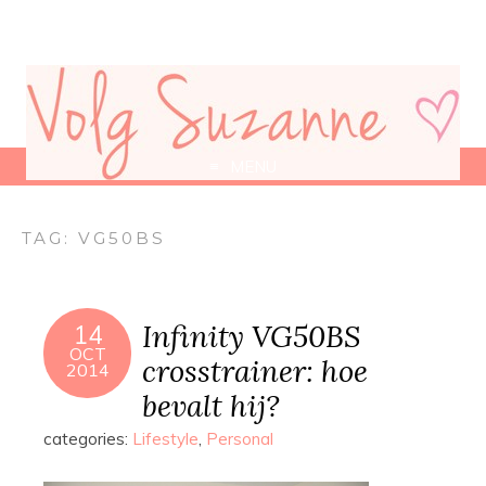
MENU
TAG:
VG50BS
Infinity VG50BS
14
OCT
crosstrainer: hoe
2014
bevalt hij?
categories:
Lifestyle
,
Personal