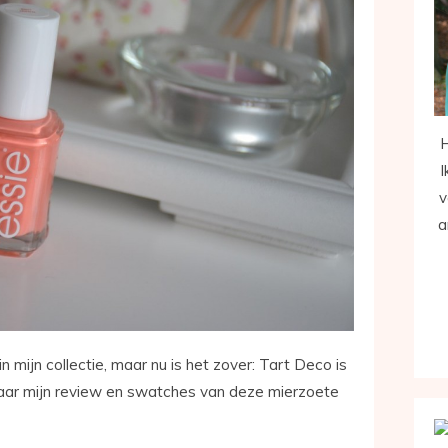
H
I
v
a
n mijn collectie, maar nu is het zover: Tart Deco is
naar mijn review en swatches van deze mierzoete