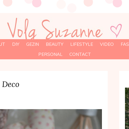
UT
DIY
GEZIN
BEAUTY
LIFESTYLE
VIDEO
FAS
PERSONAL
CONTACT
t Deco