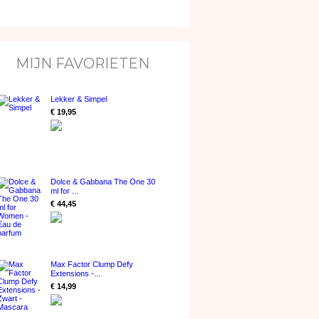
MIJN FAVORIETEN
Lekker & Simpel
€ 19,95
Dolce & Gabbana The One 30
ml for ...
€ 44,45
Max Factor Clump Defy
Extensions -...
€ 14,99