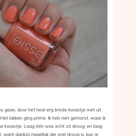
ou gaan, door het heel erg brede kwastje met uit
Het lakken ging prima. Ik heb niet gemorst, waar ik
ige kwastje. Laag één was echt zó droog, en laag
 want dankzij nagellak die snel droog is, kun je