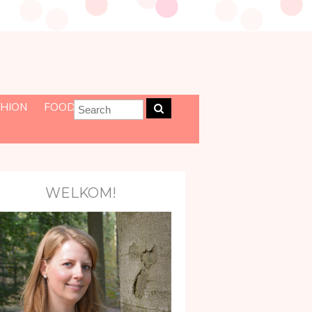
HION
FOOD
WELKOM!