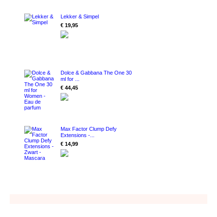
Lekker & Simpel
€ 19,95
Dolce & Gabbana The One 30
ml for ...
€ 44,45
Max Factor Clump Defy
Extensions -...
€ 14,99