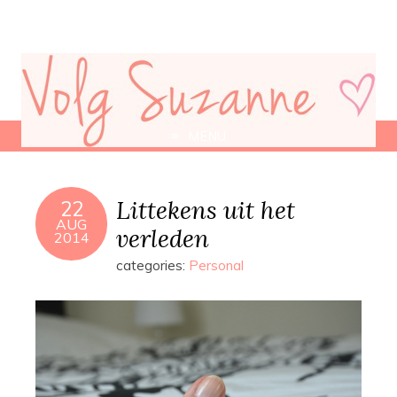
MENU
Littekens uit het
22
AUG
verleden
2014
categories:
Personal