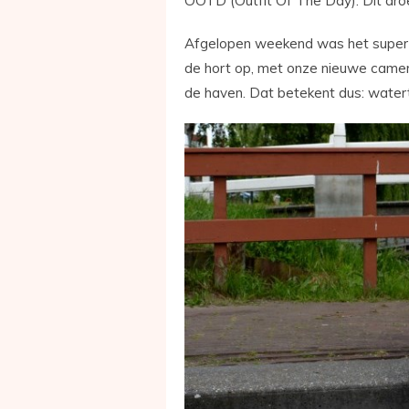
OOTD (Outfit Of The Day). Dit dro
Afgelopen weekend was het super m
de hort op, met onze nieuwe camera
de haven. Dat betekent dus: watert