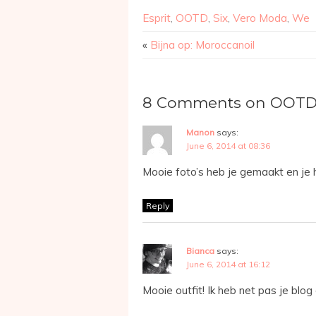
Esprit
,
OOTD
,
Six
,
Vero Moda
,
We
«
Bijna op: Moroccanoil
8 Comments on OOTD 
Manon
says:
June 6, 2014 at 08:36
Mooie foto’s heb je gemaakt en je h
Reply
Bianca
says:
June 6, 2014 at 16:12
Mooie outfit! Ik heb net pas je blog