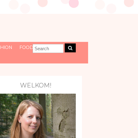
HION
FOOD
WELKOM!