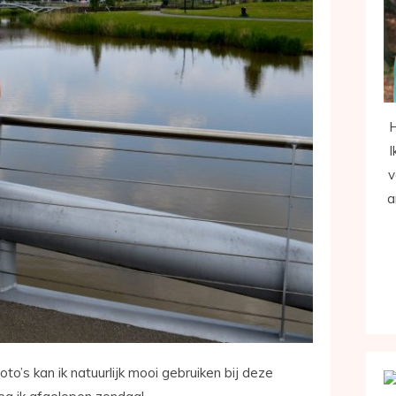
H
I
v
a
oto’s kan ik natuurlijk mooi gebruiken bij deze