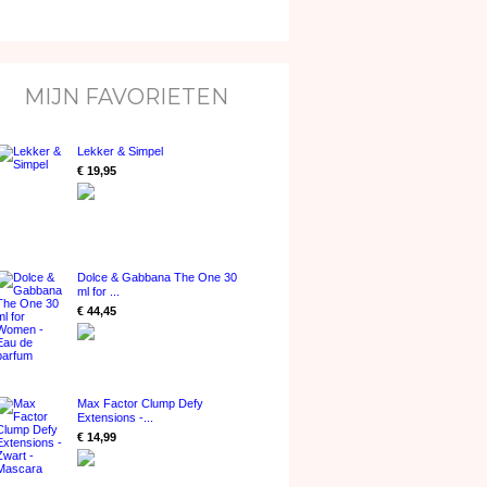
MIJN FAVORIETEN
Lekker & Simpel
€ 19,95
Dolce & Gabbana The One 30
ml for ...
€ 44,45
Max Factor Clump Defy
Extensions -...
€ 14,99