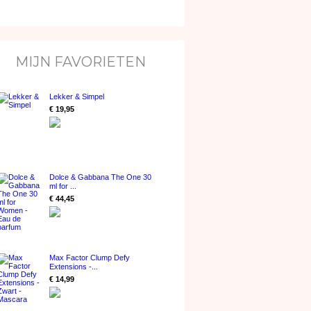
MIJN FAVORIETEN
Lekker & Simpel
€ 19,95
Dolce & Gabbana The One 30
ml for ...
€ 44,45
Max Factor Clump Defy
Extensions -...
€ 14,99