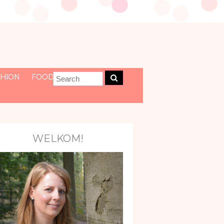
HION
FOOD
WELKOM!