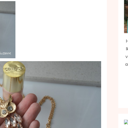
H
I
v
a