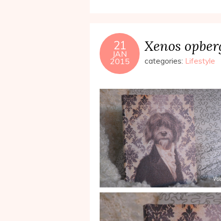
Xenos opber
21
JAN
2015
categories:
Lifestyle