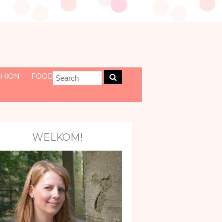
HION
FOOD
WELKOM!