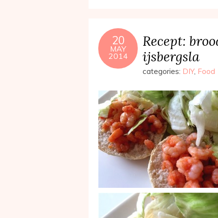
Recept: broo
20
MAY
ijsbergsla
2014
categories:
DIY
,
Food