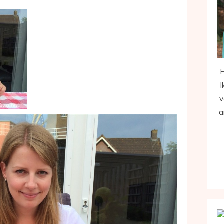
H
I
v
a