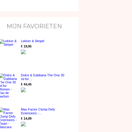
MIJN FAVORIETEN
Lekker & Simpel
€ 19,95
Dolce & Gabbana The One 30
ml for ...
€ 44,45
Max Factor Clump Defy
Extensions -...
€ 14,99