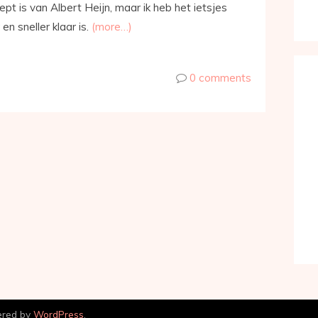
ept is van Albert Heijn, maar ik heb het ietsjes
n sneller klaar is.
(more…)
0 comments
ered by
WordPress
.