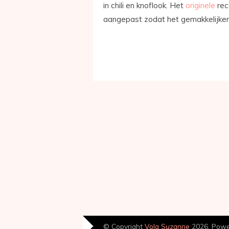
in chili en knoflook. Het
originele
rec
aangepast zodat het gemakkelijker e
© Copyright
Volg Suzanne
2026. Pow