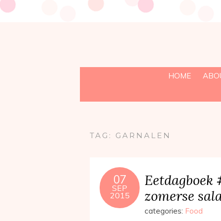
HOME
ABO
TAG:
GARNALEN
Eetdagboek #
07
SEP
zomerse sal
2015
categories:
Food