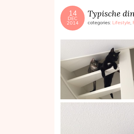
Typische din
14
DEC
2014
categories:
Lifestyle
,