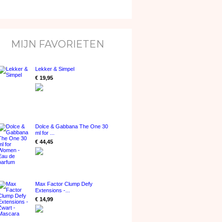
MIJN FAVORIETEN
Lekker & Simpel
€ 19,95
Dolce & Gabbana The One 30
ml for ...
€ 44,45
Max Factor Clump Defy
Extensions -...
€ 14,99