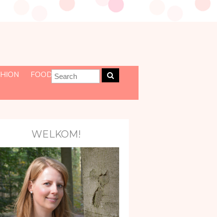
HION
FOOD
WELKOM!