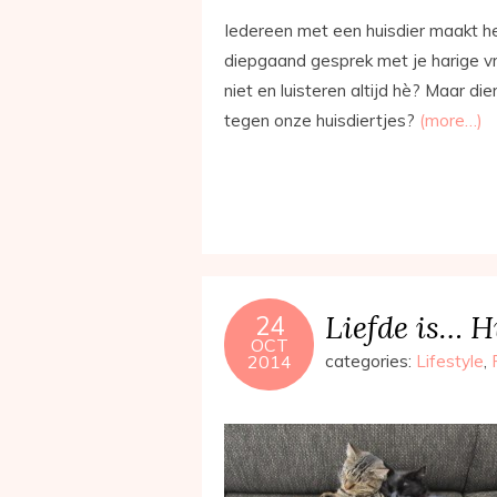
Iedereen met een huisdier maakt he
diepgaand gesprek met je harige vri
niet en luisteren altijd hè? Maar 
tegen onze huisdiertjes?
(more…)
Liefde is… H
24
OCT
2014
categories:
Lifestyle
,