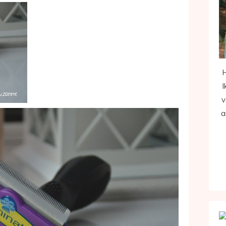
H
I
v
a