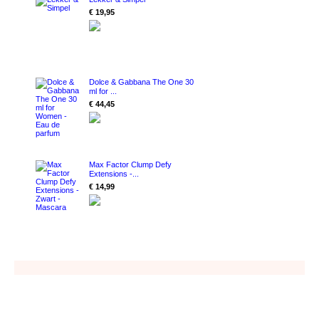
€ 19,95
Dolce & Gabbana The One 30
ml for ...
€ 44,45
Max Factor Clump Defy
Extensions -...
€ 14,99