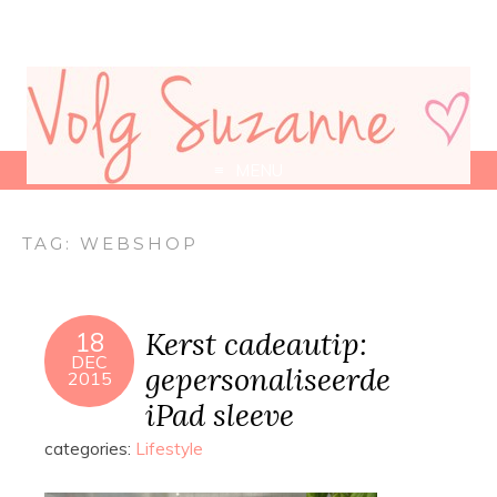
MENU
TAG:
WEBSHOP
Kerst cadeautip:
18
DEC
gepersonaliseerde
2015
iPad sleeve
categories:
Lifestyle