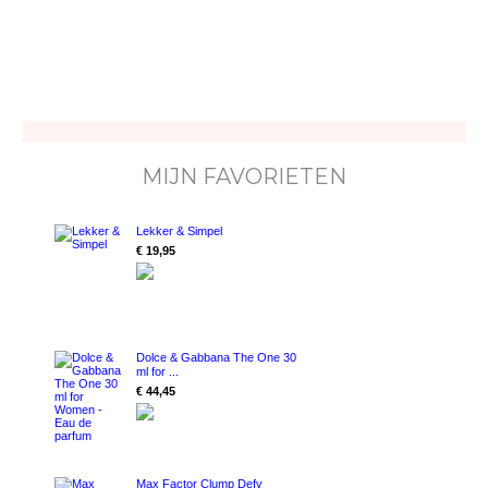
MIJN FAVORIETEN
Lekker & Simpel
€ 19,95
Dolce & Gabbana The One 30
ml for ...
€ 44,45
Max Factor Clump Defy