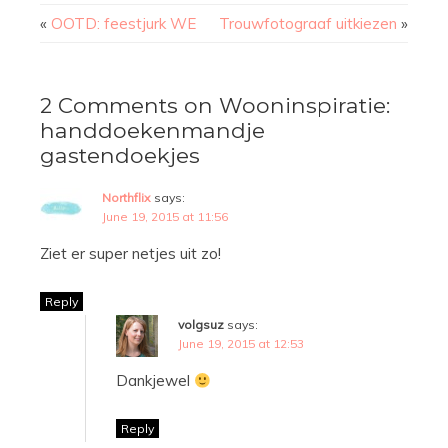
«
OOTD: feestjurk WE
Trouwfotograaf uitkiezen
»
2 Comments on Wooninspiratie:
handdoekenmandje
gastendoekjes
Northflix
says:
June 19, 2015 at 11:56
Ziet er super netjes uit zo!
Reply
volgsuz
says:
June 19, 2015 at 12:53
Dankjewel
Reply