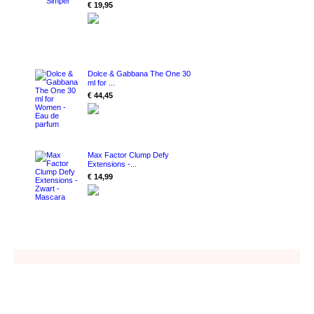
€ 19,95
Dolce & Gabbana The One 30
ml for ...
€ 44,45
Max Factor Clump Defy
Extensions -...
€ 14,99