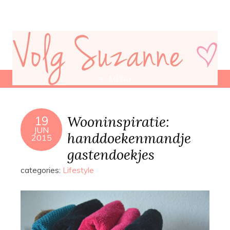
MENU
Wooninspiratie:
19
JUN
handdoekenmandje
2015
gastendoekjes
categories:
Lifestyle