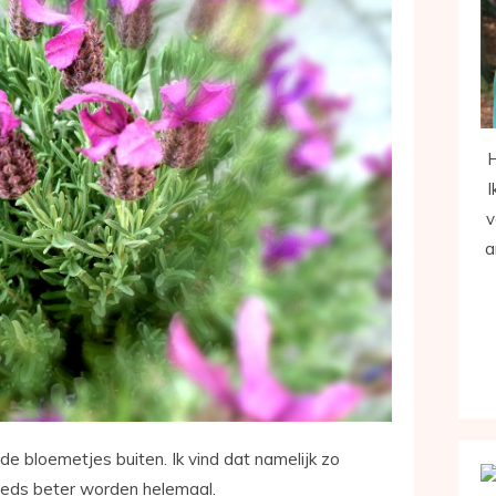
H
I
v
a
de bloemetjes buiten. Ik vind dat namelijk zo
eeds beter worden helemaal.