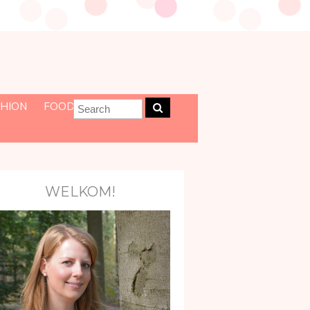
HION
FOOD
WELKOM!