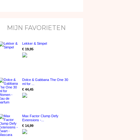
MIJN FAVORIETEN
Lekker & Simpel
€ 19,95
Dolce & Gabbana The One 30
ml for ...
€ 44,45
Max Factor Clump Defy
Extensions -...
€ 14,99