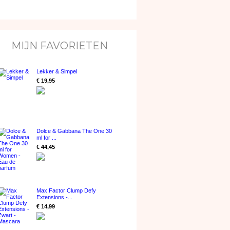
MIJN FAVORIETEN
Lekker & Simpel
€ 19,95
Dolce & Gabbana The One 30
ml for ...
€ 44,45
Max Factor Clump Defy
Extensions -...
€ 14,99