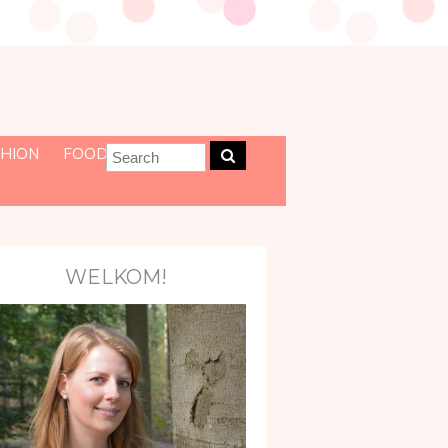
HION
FOOD
WELKOM!