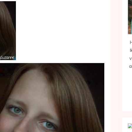
H
I
v
a