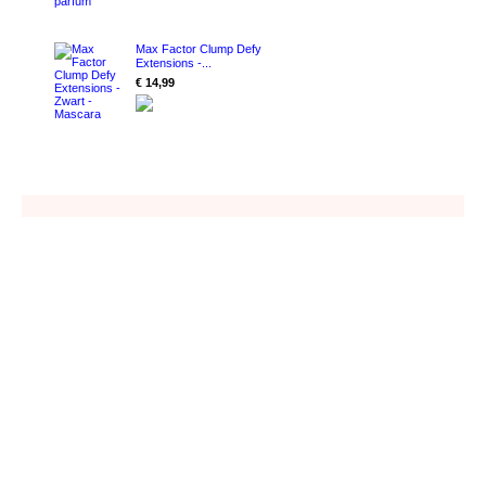
Max Factor Clump Defy
Extensions -...
€ 14,99