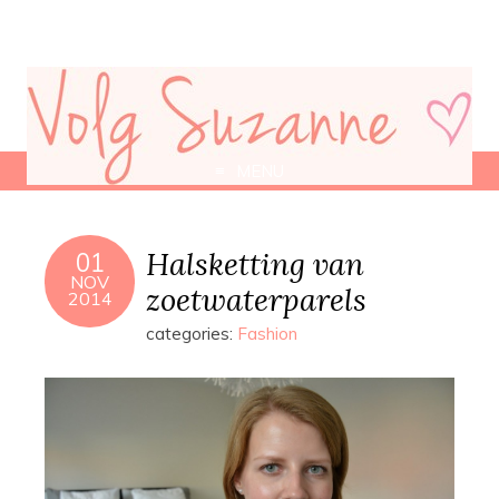
MENU
Halsketting van
01
NOV
zoetwaterparels
2014
categories:
Fashion