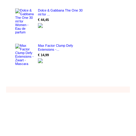
Dolce & Gabbana The One 30
ml for ...
€ 44,45
Max Factor Clump Defy
Extensions -...
€ 14,99