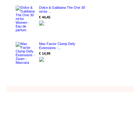
Dolce & Gabbana The One 30
ml for ...
€ 44,45
Max Factor Clump Defy
Extensions -...
€ 14,99