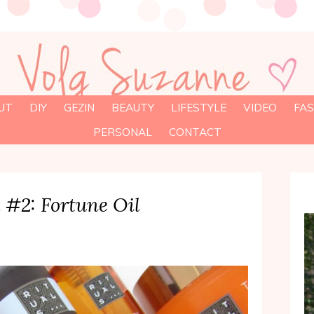
UT
DIY
GEZIN
BEAUTY
LIFESTYLE
VIDEO
FAS
PERSONAL
CONTACT
 #2: Fortune Oil