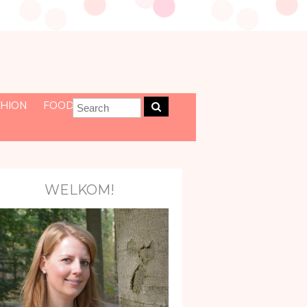
HION
FOOD
WELKOM!