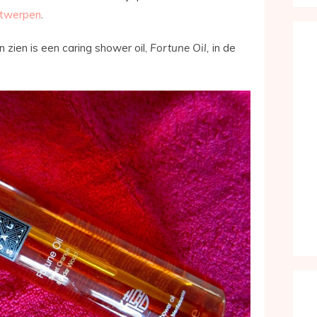
twerpen
.
 zien is een caring shower oil,
Fortune Oil,
in de