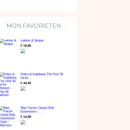
MIJN FAVORIETEN
Lekker & Simpel
€ 19,95
Dolce & Gabbana The One 30
ml for ...
€ 44,45
Max Factor Clump Defy
Extensions -...
€ 14,99