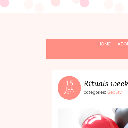
HOME
ABO
Rituals week
15
JUL
2014
categories:
Beauty