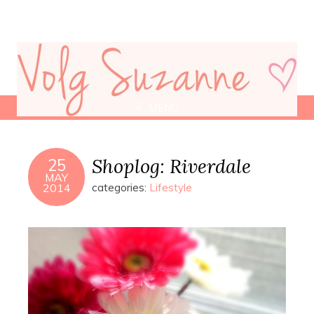
MENU
Shoplog: Riverdale
25
MAY
2014
categories:
Lifestyle