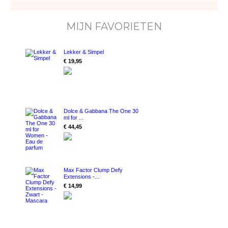
MIJN FAVORIETEN
Lekker & Simpel
€ 19,95
Dolce & Gabbana The One 30
ml for ...
€ 44,45
Max Factor Clump Defy
Extensions -...
€ 14,99