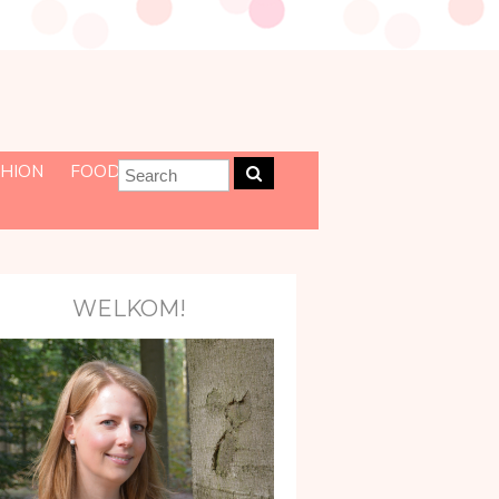
HION
FOOD
WELKOM!