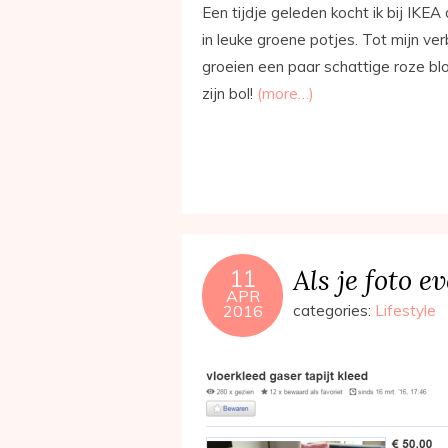
Een tijdje geleden kocht ik bij IKE
in leuke groene potjes. Tot mijn ve
groeien een paar schattige roze bl
zijn bol!
(more…)
Als je foto 
11
APR
2016
categories:
Lifestyle