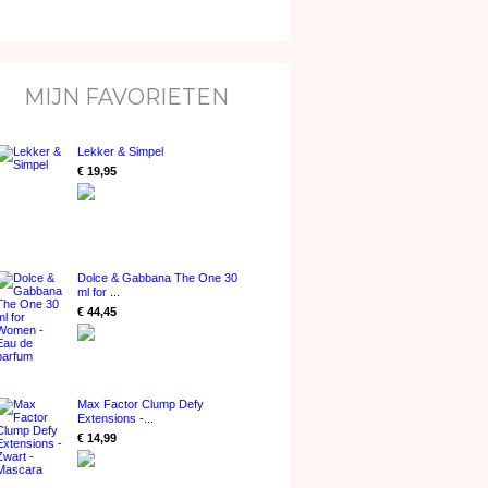
MIJN FAVORIETEN
Lekker & Simpel
€ 19,95
Dolce & Gabbana The One 30
ml for ...
€ 44,45
Max Factor Clump Defy
Extensions -...
€ 14,99