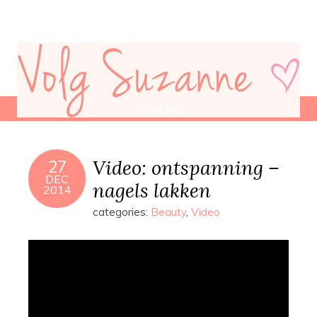
MENU
Video: ontspanning –
27
DEC
nagels lakken
2014
categories:
Beauty
,
Video