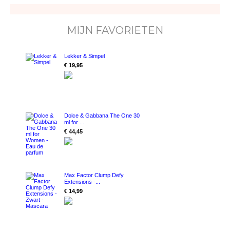
MIJN FAVORIETEN
Lekker & Simpel
€ 19,95
Dolce & Gabbana The One 30
ml for ...
€ 44,45
Max Factor Clump Defy
Extensions -...
€ 14,99