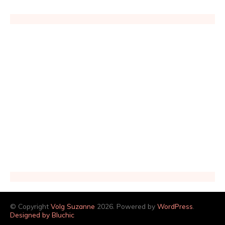
© Copyright
Volg Suzanne
2026. Powered by
WordPress
.
Designed by Bluchic