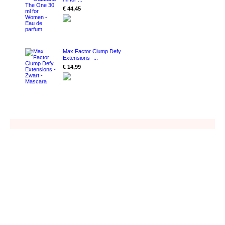
€ 44,45
Max Factor Clump Defy
Extensions -...
€ 14,99