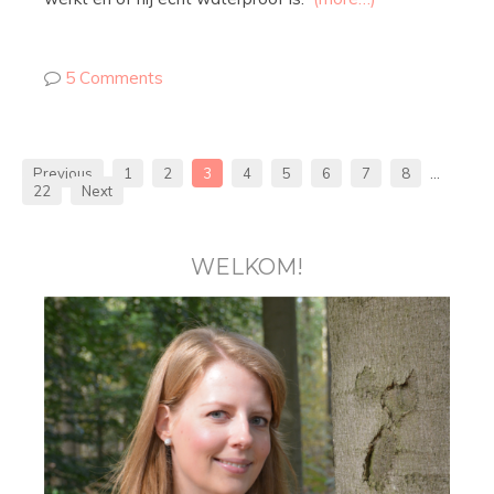
5 Comments
Previous
1
2
3
4
5
6
7
8
…
22
Next
WELKOM!