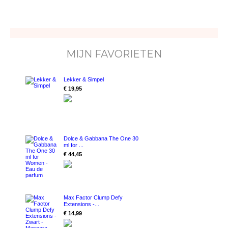
MIJN FAVORIETEN
Lekker & Simpel
€ 19,95
Dolce & Gabbana The One 30
ml for ...
€ 44,45
Max Factor Clump Defy
Extensions -...
€ 14,99