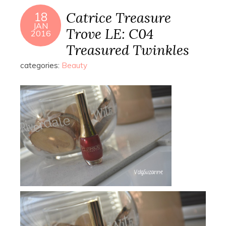
Catrice Treasure
18
JAN
Trove LE: C04
2016
Treasured Twinkles
categories:
Beauty