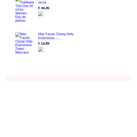
ml for ...
€ 44,45
Max Factor Clump Defy
Extensions -...
€ 14,99