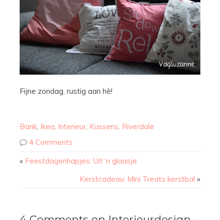
Fijne zondag, rustig aan hè!
Bank
,
Ikea
,
Interieur
,
Kussens
,
Riverdale
4 Comments
«
Feestdagenhapjes: Uit ‘n glaasje
Kerstcadeau: Mini Treats kerstbal
»
4 Comments on Interieurdesign –